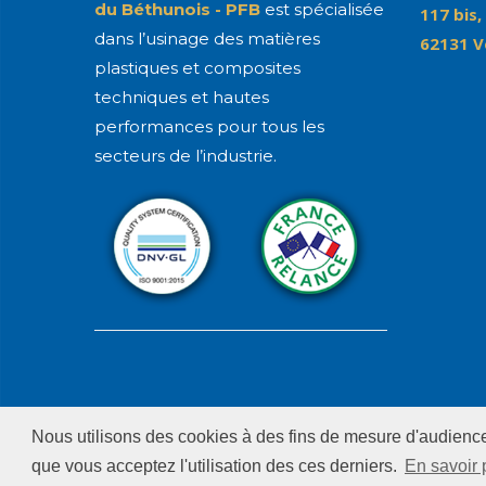
du Béthunois - PFB
est spécialisée
117 bis,
dans l’usinage des matières
62131 V
plastiques et composites
techniques et hautes
performances pour tous les
secteurs de l’industrie.
Nous utilisons des cookies à des fins de mesure d'audience 
que vous acceptez l'utilisation des ces derniers.
En savoir 