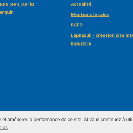
 Rue Jean Jaurès
Actualité
erquin
Mentions légales
RGPD
Lapilazuli - création site in
industrie
et améliorer la performance de ce site. Si vous continuez à utili
plus