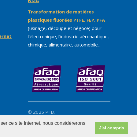
NMA
Transformation de matières
plastiques fluorées PTFE, FEP, PFA
(usinage, découpe et négoce) pour
ternet
l’électronique, l’industrie aéronautique,
chimique, alimentaire, automobile...
© 2025 PFB.
ser ce site Internet, nous considérerons
J'ai compris